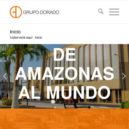
Inicio
Usted está aquí:
Inicio
DE
AMAZONAS
AL MUNDO
1
2
3
4
5
6
LA UNIÓN HACE LA
FUERZA