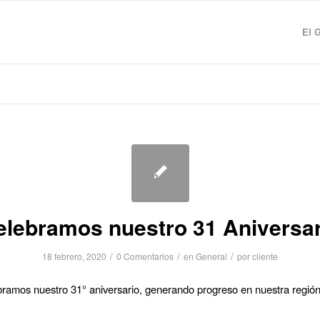
El 
elebramos nuestro 31 Aniversar
/
/
/
18 febrero, 2020
0 Comentarios
en
General
por
cliente
bramos nuestro 31° aniversario, generando progreso en nuestra regi