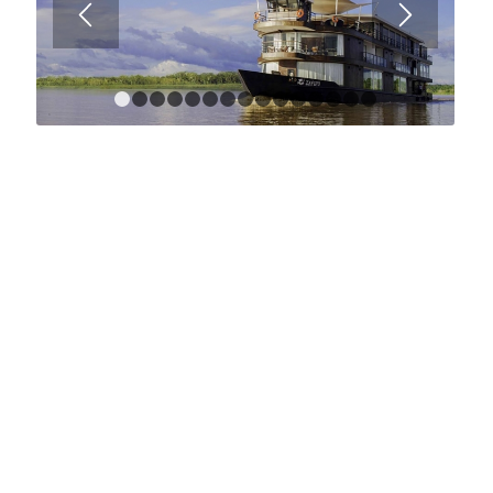
1
2
3
4
5
6
7
8
9
10
11
12
13
14
1
DoubleTree by Hilton Iquitos
Contamos y operamos un hotel ubicado frente a la plaza de
armas, cuenta con 60 habitaciones y suites completamente
equipadas, Restaurante, Bar Lounge, Piscina, Gimnasio y Spa.
Numero 1 en el ranking de acuerdo a TripAdvisor como
mejores hoteles de la ciudad.
Ocupación Promedio proyectada 2019 – 72%
Cuatro Salas de eventos con capacidad para 400 personas en
simultaneo